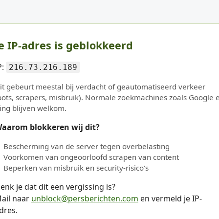
e IP-adres is geblokkeerd
P:
216.73.216.189
it gebeurt meestal bij verdacht of geautomatiseerd verkeer
bots, scrapers, misbruik). Normale zoekmachines zoals Google 
ing blijven welkom.
aarom blokkeren wij dit?
Bescherming van de server tegen overbelasting
Voorkomen van ongeoorloofd scrapen van content
Beperken van misbruik en security-risico’s
enk je dat dit een vergissing is?
ail naar
unblock@persberichten.com
en vermeld je IP-
dres.