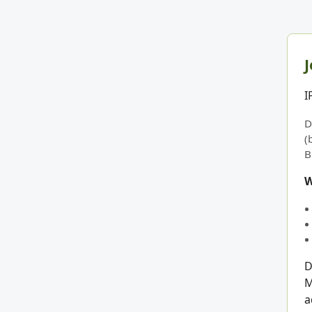
J
I
D
(
B
W
D
M
a