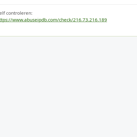
elf controleren:
ttps://www.abuseipdb.com/check/216.73.216.189