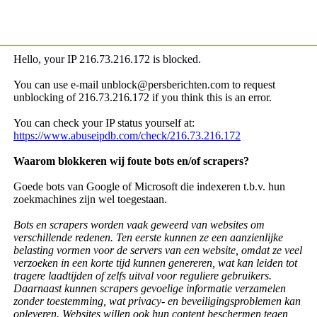
Hello, your IP
216.73.216.172 is blocked.
You can use e-mail unblock@persberichten.com to request
unblocking of
216.73.216.172 if you think this is an error.
You can check your IP status yourself at:
https://www.abuseipdb.com/check/216.73.216.172
Waarom blokkeren wij foute bots en/of scrapers?
Goede bots van Google of Microsoft die indexeren t.b.v. hun
zoekmachines zijn wel toegestaan.
Bots en scrapers worden vaak geweerd van websites om
verschillende redenen. Ten eerste kunnen ze een aanzienlijke
belasting vormen voor de servers van een website, omdat ze veel
verzoeken in een korte tijd kunnen genereren, wat kan leiden tot
tragere laadtijden of zelfs uitval voor reguliere gebruikers.
Daarnaast kunnen scrapers gevoelige informatie verzamelen
zonder toestemming, wat privacy- en beveiligingsproblemen kan
opleveren. Websites willen ook hun content beschermen tegen