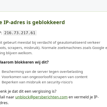
e IP-adres is geblokkeerd
P:
216.73.217.61
it gebeurt meestal bij verdacht of geautomatiseerd verkeer
bots, scrapers, misbruik). Normale zoekmachines zoals Google 
ing blijven welkom.
aarom blokkeren wij dit?
Bescherming van de server tegen overbelasting
Voorkomen van ongeoorloofd scrapen van content
Beperken van misbruik en security-risico’s
enk je dat dit een vergissing is?
ail naar
unblock@persberichten.com
en vermeld je IP-
dres.