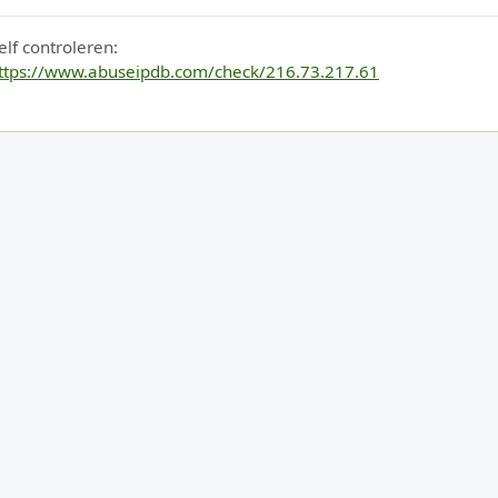
elf controleren:
ttps://www.abuseipdb.com/check/216.73.217.61