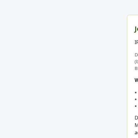
J
I
D
(
B
W
D
M
a