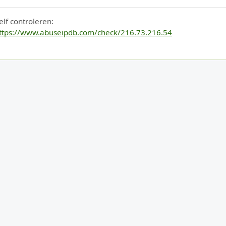
elf controleren:
ttps://www.abuseipdb.com/check/216.73.216.54