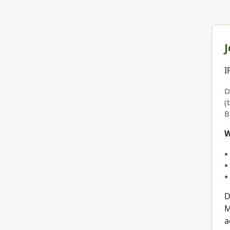
J
I
D
(
B
W
D
M
a