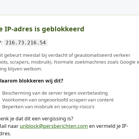
e IP-adres is geblokkeerd
P:
216.73.216.54
it gebeurt meestal bij verdacht of geautomatiseerd verkeer
bots, scrapers, misbruik). Normale zoekmachines zoals Google 
ing blijven welkom.
aarom blokkeren wij dit?
Bescherming van de server tegen overbelasting
Voorkomen van ongeoorloofd scrapen van content
Beperken van misbruik en security-risico’s
enk je dat dit een vergissing is?
ail naar
unblock@persberichten.com
en vermeld je IP-
dres.