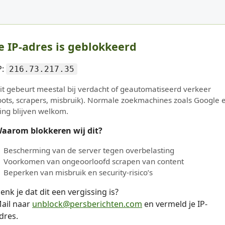
e IP-adres is geblokkeerd
P:
216.73.217.35
it gebeurt meestal bij verdacht of geautomatiseerd verkeer
bots, scrapers, misbruik). Normale zoekmachines zoals Google 
ing blijven welkom.
aarom blokkeren wij dit?
Bescherming van de server tegen overbelasting
Voorkomen van ongeoorloofd scrapen van content
Beperken van misbruik en security-risico’s
enk je dat dit een vergissing is?
ail naar
unblock@persberichten.com
en vermeld je IP-
dres.