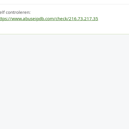
elf controleren:
ttps://www.abuseipdb.com/check/216.73.217.35