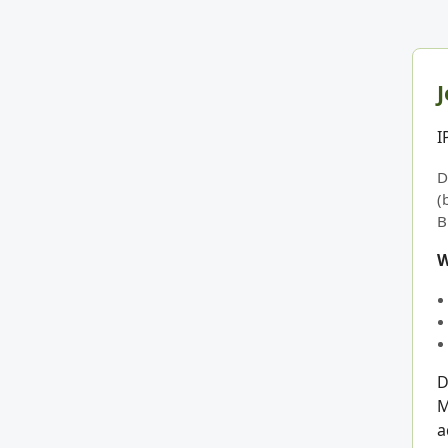
J
I
D
(
B
W
D
M
a