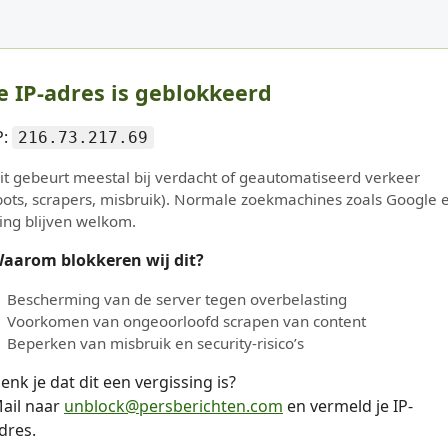
e IP-adres is geblokkeerd
P:
216.73.217.69
it gebeurt meestal bij verdacht of geautomatiseerd verkeer
bots, scrapers, misbruik). Normale zoekmachines zoals Google 
ing blijven welkom.
aarom blokkeren wij dit?
Bescherming van de server tegen overbelasting
Voorkomen van ongeoorloofd scrapen van content
Beperken van misbruik en security-risico’s
enk je dat dit een vergissing is?
ail naar
unblock@persberichten.com
en vermeld je IP-
dres.