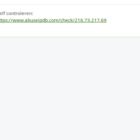
elf controleren:
ttps://www.abuseipdb.com/check/216.73.217.69