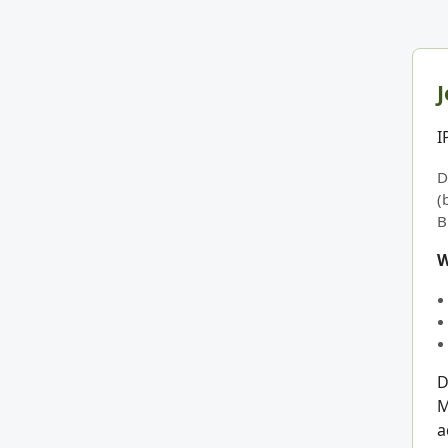
J
I
D
(
B
W
D
M
a