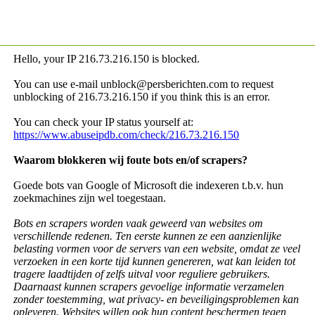
Hello, your IP
216.73.216.150 is blocked.
You can use e-mail unblock@persberichten.com to request
unblocking of
216.73.216.150 if you think this is an error.
You can check your IP status yourself at:
https://www.abuseipdb.com/check/216.73.216.150
Waarom blokkeren wij foute bots en/of scrapers?
Goede bots van Google of Microsoft die indexeren t.b.v. hun
zoekmachines zijn wel toegestaan.
Bots en scrapers worden vaak geweerd van websites om
verschillende redenen. Ten eerste kunnen ze een aanzienlijke
belasting vormen voor de servers van een website, omdat ze veel
verzoeken in een korte tijd kunnen genereren, wat kan leiden tot
tragere laadtijden of zelfs uitval voor reguliere gebruikers.
Daarnaast kunnen scrapers gevoelige informatie verzamelen
zonder toestemming, wat privacy- en beveiligingsproblemen kan
opleveren. Websites willen ook hun content beschermen tegen