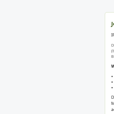
J
I
D
(
B
W
D
M
a