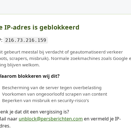
e IP-adres is geblokkeerd
P:
216.73.216.159
it gebeurt meestal bij verdacht of geautomatiseerd verkeer
bots, scrapers, misbruik). Normale zoekmachines zoals Google 
ing blijven welkom.
aarom blokkeren wij dit?
Bescherming van de server tegen overbelasting
Voorkomen van ongeoorloofd scrapen van content
Beperken van misbruik en security-risico’s
enk je dat dit een vergissing is?
ail naar
unblock@persberichten.com
en vermeld je IP-
dres.