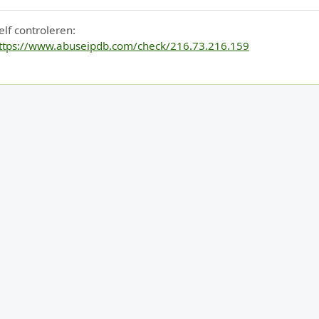
elf controleren:
ttps://www.abuseipdb.com/check/216.73.216.159