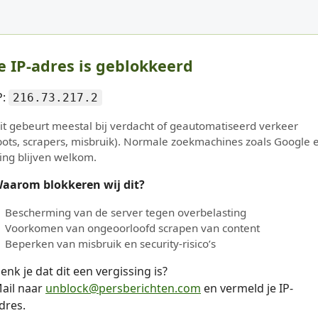
e IP-adres is geblokkeerd
P:
216.73.217.2
it gebeurt meestal bij verdacht of geautomatiseerd verkeer
bots, scrapers, misbruik). Normale zoekmachines zoals Google 
ing blijven welkom.
aarom blokkeren wij dit?
Bescherming van de server tegen overbelasting
Voorkomen van ongeoorloofd scrapen van content
Beperken van misbruik en security-risico’s
enk je dat dit een vergissing is?
ail naar
unblock@persberichten.com
en vermeld je IP-
dres.