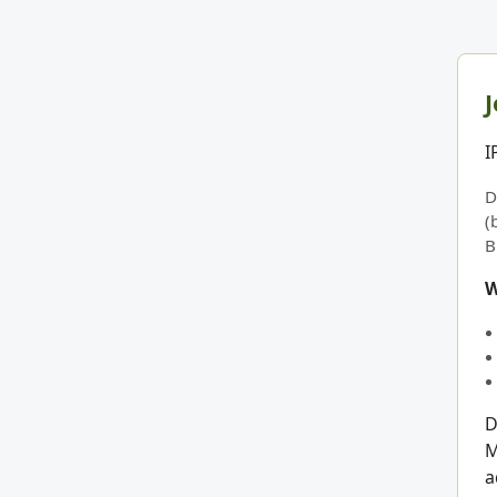
J
I
D
(
B
W
D
M
a