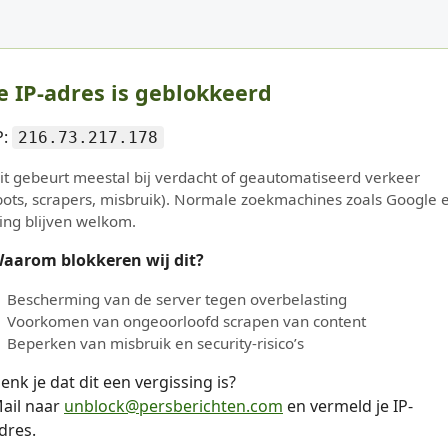
e IP-adres is geblokkeerd
P:
216.73.217.178
it gebeurt meestal bij verdacht of geautomatiseerd verkeer
bots, scrapers, misbruik). Normale zoekmachines zoals Google 
ing blijven welkom.
aarom blokkeren wij dit?
Bescherming van de server tegen overbelasting
Voorkomen van ongeoorloofd scrapen van content
Beperken van misbruik en security-risico’s
enk je dat dit een vergissing is?
ail naar
unblock@persberichten.com
en vermeld je IP-
dres.