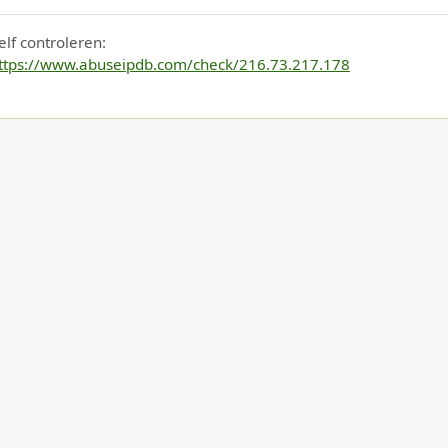
elf controleren:
ttps://www.abuseipdb.com/check/216.73.217.178