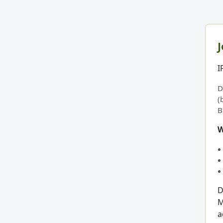
J
I
D
(
B
W
D
M
a