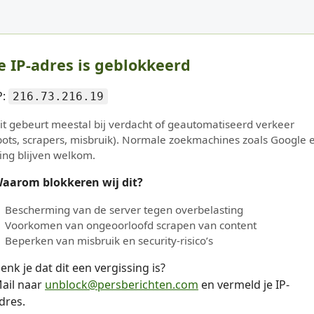
e IP-adres is geblokkeerd
P:
216.73.216.19
it gebeurt meestal bij verdacht of geautomatiseerd verkeer
bots, scrapers, misbruik). Normale zoekmachines zoals Google 
ing blijven welkom.
aarom blokkeren wij dit?
Bescherming van de server tegen overbelasting
Voorkomen van ongeoorloofd scrapen van content
Beperken van misbruik en security-risico’s
enk je dat dit een vergissing is?
ail naar
unblock@persberichten.com
en vermeld je IP-
dres.