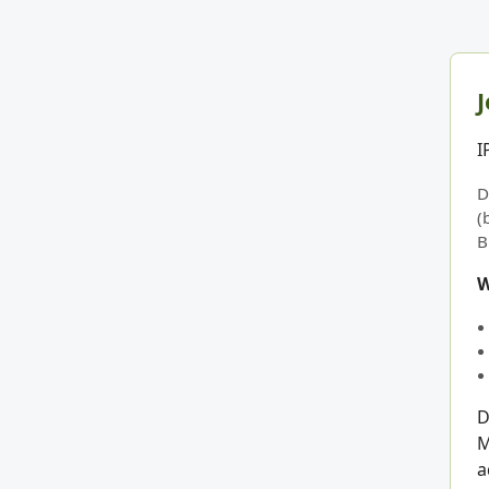
J
I
D
(
B
W
D
M
a