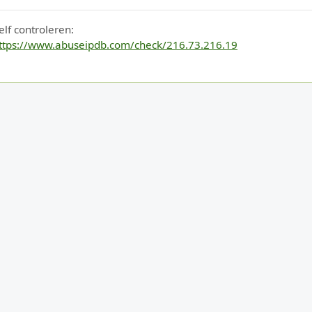
elf controleren:
ttps://www.abuseipdb.com/check/216.73.216.19