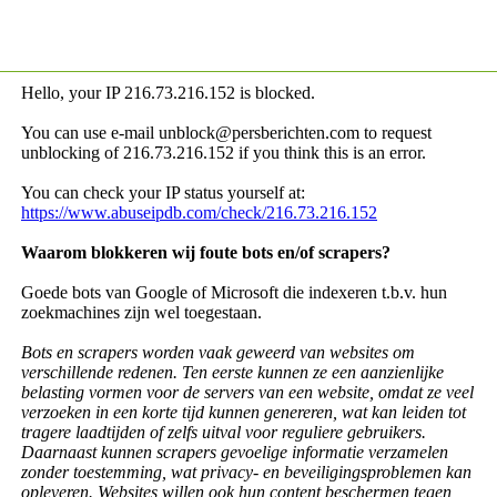
Hello, your IP
216.73.216.152 is blocked.
You can use e-mail unblock@persberichten.com to request
unblocking of
216.73.216.152 if you think this is an error.
You can check your IP status yourself at:
https://www.abuseipdb.com/check/216.73.216.152
Waarom blokkeren wij foute bots en/of scrapers?
Goede bots van Google of Microsoft die indexeren t.b.v. hun
zoekmachines zijn wel toegestaan.
Bots en scrapers worden vaak geweerd van websites om
verschillende redenen. Ten eerste kunnen ze een aanzienlijke
belasting vormen voor de servers van een website, omdat ze veel
verzoeken in een korte tijd kunnen genereren, wat kan leiden tot
tragere laadtijden of zelfs uitval voor reguliere gebruikers.
Daarnaast kunnen scrapers gevoelige informatie verzamelen
zonder toestemming, wat privacy- en beveiligingsproblemen kan
opleveren. Websites willen ook hun content beschermen tegen