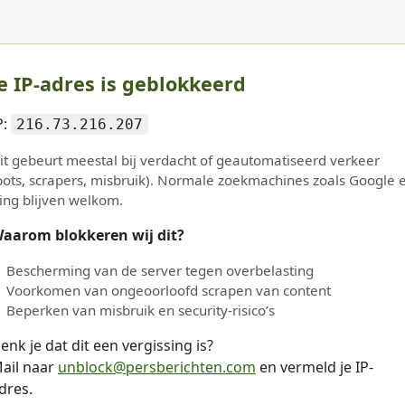
e IP-adres is geblokkeerd
P:
216.73.216.207
it gebeurt meestal bij verdacht of geautomatiseerd verkeer
bots, scrapers, misbruik). Normale zoekmachines zoals Google 
ing blijven welkom.
aarom blokkeren wij dit?
Bescherming van de server tegen overbelasting
Voorkomen van ongeoorloofd scrapen van content
Beperken van misbruik en security-risico’s
enk je dat dit een vergissing is?
ail naar
unblock@persberichten.com
en vermeld je IP-
dres.