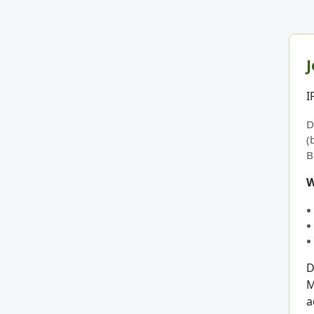
J
I
D
(
B
W
D
M
a