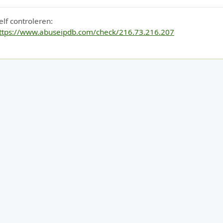
elf controleren:
ttps://www.abuseipdb.com/check/216.73.216.207