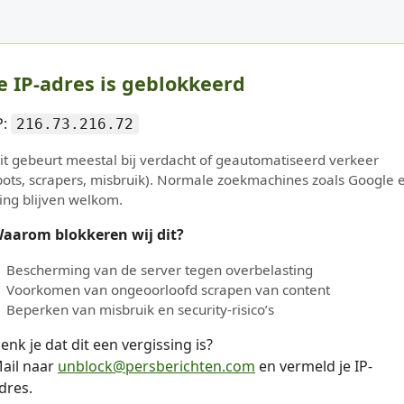
e IP-adres is geblokkeerd
P:
216.73.216.72
it gebeurt meestal bij verdacht of geautomatiseerd verkeer
bots, scrapers, misbruik). Normale zoekmachines zoals Google 
ing blijven welkom.
aarom blokkeren wij dit?
Bescherming van de server tegen overbelasting
Voorkomen van ongeoorloofd scrapen van content
Beperken van misbruik en security-risico’s
enk je dat dit een vergissing is?
ail naar
unblock@persberichten.com
en vermeld je IP-
dres.