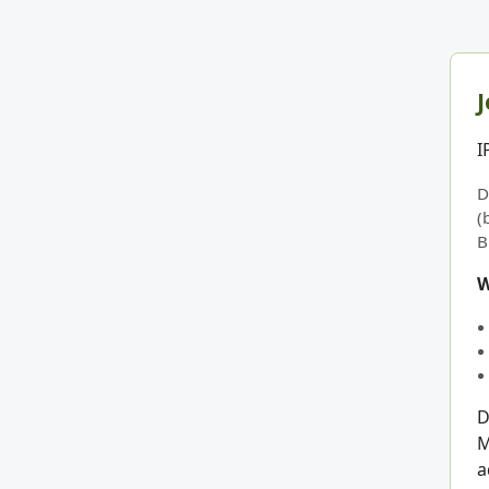
J
I
D
(
B
W
D
M
a