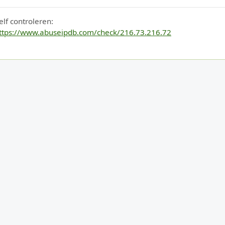
elf controleren:
ttps://www.abuseipdb.com/check/216.73.216.72