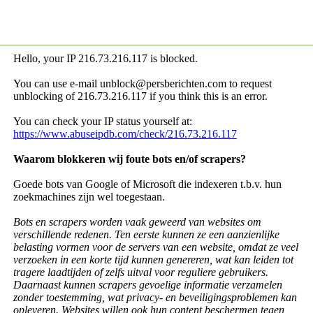
Hello, your IP
216.73.216.117 is blocked.
You can use e-mail unblock@persberichten.com to request
unblocking of
216.73.216.117 if you think this is an error.
You can check your IP status yourself at:
https://www.abuseipdb.com/check/216.73.216.117
Waarom blokkeren wij foute bots en/of scrapers?
Goede bots van Google of Microsoft die indexeren t.b.v. hun
zoekmachines zijn wel toegestaan.
Bots en scrapers worden vaak geweerd van websites om
verschillende redenen. Ten eerste kunnen ze een aanzienlijke
belasting vormen voor de servers van een website, omdat ze veel
verzoeken in een korte tijd kunnen genereren, wat kan leiden tot
tragere laadtijden of zelfs uitval voor reguliere gebruikers.
Daarnaast kunnen scrapers gevoelige informatie verzamelen
zonder toestemming, wat privacy- en beveiligingsproblemen kan
opleveren. Websites willen ook hun content beschermen tegen