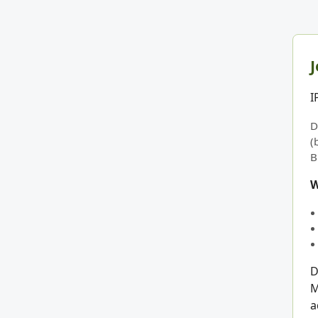
J
I
D
(
B
W
D
M
a