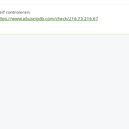
elf controleren:
ttps://www.abuseipdb.com/check/216.73.216.67