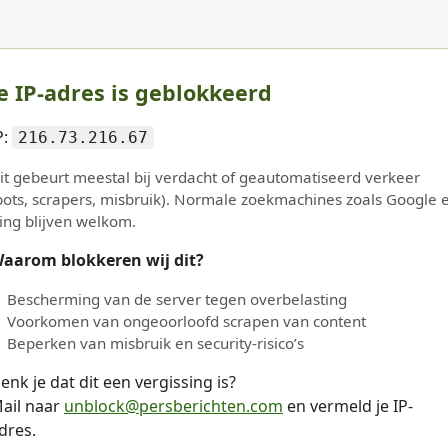
e IP-adres is geblokkeerd
P:
216.73.216.67
it gebeurt meestal bij verdacht of geautomatiseerd verkeer
bots, scrapers, misbruik). Normale zoekmachines zoals Google 
ing blijven welkom.
aarom blokkeren wij dit?
Bescherming van de server tegen overbelasting
Voorkomen van ongeoorloofd scrapen van content
Beperken van misbruik en security-risico’s
enk je dat dit een vergissing is?
ail naar
unblock@persberichten.com
en vermeld je IP-
dres.