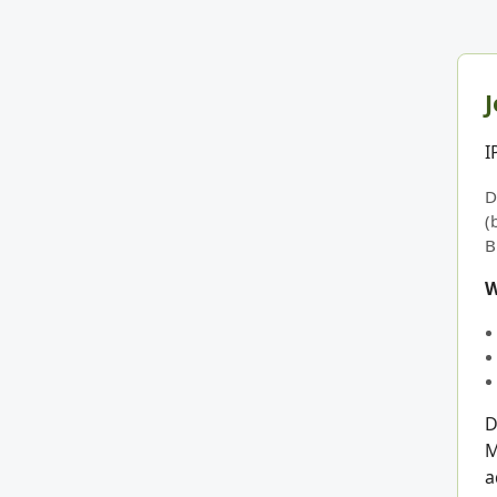
J
I
D
(
B
W
D
M
a