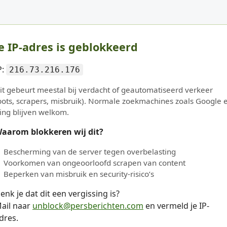
e IP-adres is geblokkeerd
P:
216.73.216.176
it gebeurt meestal bij verdacht of geautomatiseerd verkeer
bots, scrapers, misbruik). Normale zoekmachines zoals Google 
ing blijven welkom.
aarom blokkeren wij dit?
Bescherming van de server tegen overbelasting
Voorkomen van ongeoorloofd scrapen van content
Beperken van misbruik en security-risico’s
enk je dat dit een vergissing is?
ail naar
unblock@persberichten.com
en vermeld je IP-
dres.