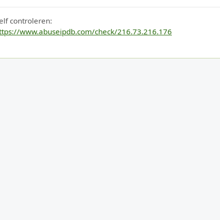
elf controleren:
ttps://www.abuseipdb.com/check/216.73.216.176