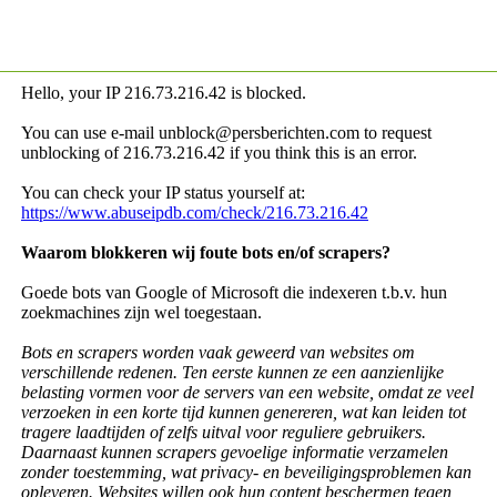
Hello, your IP
216.73.216.42 is blocked.
You can use e-mail unblock@persberichten.com to request
unblocking of
216.73.216.42 if you think this is an error.
You can check your IP status yourself at:
https://www.abuseipdb.com/check/216.73.216.42
Waarom blokkeren wij foute bots en/of scrapers?
Goede bots van Google of Microsoft die indexeren t.b.v. hun
zoekmachines zijn wel toegestaan.
Bots en scrapers worden vaak geweerd van websites om
verschillende redenen. Ten eerste kunnen ze een aanzienlijke
belasting vormen voor de servers van een website, omdat ze veel
verzoeken in een korte tijd kunnen genereren, wat kan leiden tot
tragere laadtijden of zelfs uitval voor reguliere gebruikers.
Daarnaast kunnen scrapers gevoelige informatie verzamelen
zonder toestemming, wat privacy- en beveiligingsproblemen kan
opleveren. Websites willen ook hun content beschermen tegen