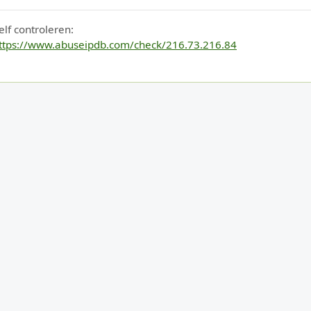
elf controleren:
ttps://www.abuseipdb.com/check/216.73.216.84