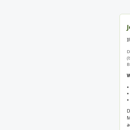
J
I
D
(
B
W
D
M
a