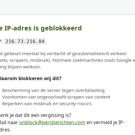
e IP-adres is geblokkeerd
P:
216.73.216.84
it gebeurt meestal bij verdacht of geautomatiseerd verkeer
bots, scrapers, misbruik). Normale zoekmachines zoals Google 
ing blijven welkom.
aarom blokkeren wij dit?
Bescherming van de server tegen overbelasting
Voorkomen van ongeoorloofd scrapen van content
Beperken van misbruik en security-risico’s
enk je dat dit een vergissing is?
ail naar
unblock@persberichten.com
en vermeld je IP-
dres.