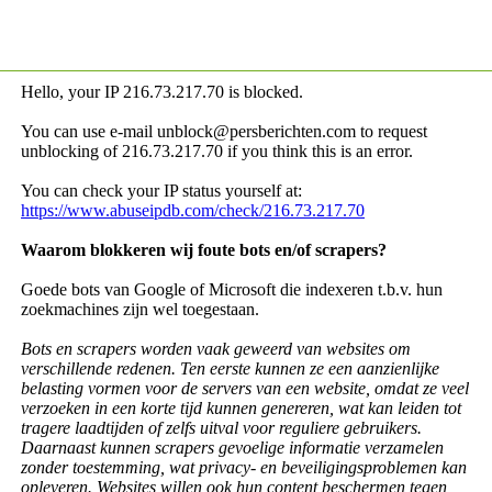
Hello, your IP
216.73.217.70 is blocked.
You can use e-mail unblock@persberichten.com to request
unblocking of
216.73.217.70 if you think this is an error.
You can check your IP status yourself at:
https://www.abuseipdb.com/check/216.73.217.70
Waarom blokkeren wij foute bots en/of scrapers?
Goede bots van Google of Microsoft die indexeren t.b.v. hun
zoekmachines zijn wel toegestaan.
Bots en scrapers worden vaak geweerd van websites om
verschillende redenen. Ten eerste kunnen ze een aanzienlijke
belasting vormen voor de servers van een website, omdat ze veel
verzoeken in een korte tijd kunnen genereren, wat kan leiden tot
tragere laadtijden of zelfs uitval voor reguliere gebruikers.
Daarnaast kunnen scrapers gevoelige informatie verzamelen
zonder toestemming, wat privacy- en beveiligingsproblemen kan
opleveren. Websites willen ook hun content beschermen tegen