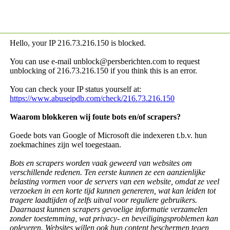
Hello, your IP
216.73.216.150 is blocked.
You can use e-mail unblock@persberichten.com to request
unblocking of
216.73.216.150 if you think this is an error.
You can check your IP status yourself at:
https://www.abuseipdb.com/check/216.73.216.150
Waarom blokkeren wij foute bots en/of scrapers?
Goede bots van Google of Microsoft die indexeren t.b.v. hun
zoekmachines zijn wel toegestaan.
Bots en scrapers worden vaak geweerd van websites om
verschillende redenen. Ten eerste kunnen ze een aanzienlijke
belasting vormen voor de servers van een website, omdat ze veel
verzoeken in een korte tijd kunnen genereren, wat kan leiden tot
tragere laadtijden of zelfs uitval voor reguliere gebruikers.
Daarnaast kunnen scrapers gevoelige informatie verzamelen
zonder toestemming, wat privacy- en beveiligingsproblemen kan
opleveren. Websites willen ook hun content beschermen tegen