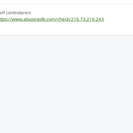
elf controleren:
ttps://www.abuseipdb.com/check/216.73.216.243