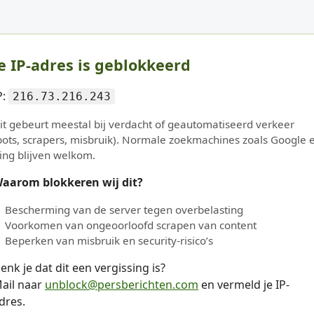
e IP-adres is geblokkeerd
P:
216.73.216.243
it gebeurt meestal bij verdacht of geautomatiseerd verkeer
bots, scrapers, misbruik). Normale zoekmachines zoals Google 
ing blijven welkom.
aarom blokkeren wij dit?
Bescherming van de server tegen overbelasting
Voorkomen van ongeoorloofd scrapen van content
Beperken van misbruik en security-risico’s
enk je dat dit een vergissing is?
ail naar
unblock@persberichten.com
en vermeld je IP-
dres.