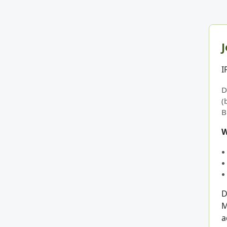
J
I
D
(
B
W
D
M
a