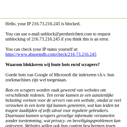
Hello, your IP
216.73.216.245 is blocked.
You can use e-mail unblock@persberichten.com to request
unblocking of
216.73.216.245 if you think this is an error.
You can check your IP status yourself at:
https://www.abuseipdb.com/check/216.73.216.245
Waarom blokkeren wij foute bots en/of scrapers?
Goede bots van Google of Microsoft die indexeren t.b.v. hun
zoekmachines zijn wel toegestaan.
Bots en scrapers worden vaak geweerd van websites om
verschillende redenen. Ten eerste kunnen ze een aanzienlijke
belasting vormen voor de servers van een website, omdat ze veel
verzoeken in een korte tijd kunnen genereren, wat kan leiden tot
tragere laadtijden of zelfs uitval voor reguliere gebruikers.
Daarnaast kunnen scrapers gevoelige informatie verzamelen
zonder toestemming, wat privacy- en beveiligingsproblemen kan
opleveren. Websites willen ook hun content beschermen tegen