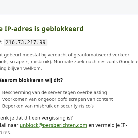
e IP-adres is geblokkeerd
P:
216.73.217.99
it gebeurt meestal bij verdacht of geautomatiseerd verkeer
bots, scrapers, misbruik). Normale zoekmachines zoals Google 
ing blijven welkom.
aarom blokkeren wij dit?
Bescherming van de server tegen overbelasting
Voorkomen van ongeoorloofd scrapen van content
Beperken van misbruik en security-risico’s
enk je dat dit een vergissing is?
ail naar
unblock@persberichten.com
en vermeld je IP-
dres.