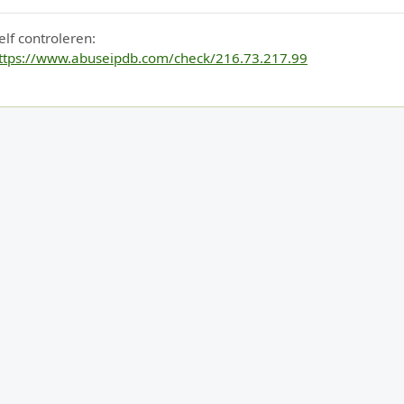
elf controleren:
ttps://www.abuseipdb.com/check/216.73.217.99