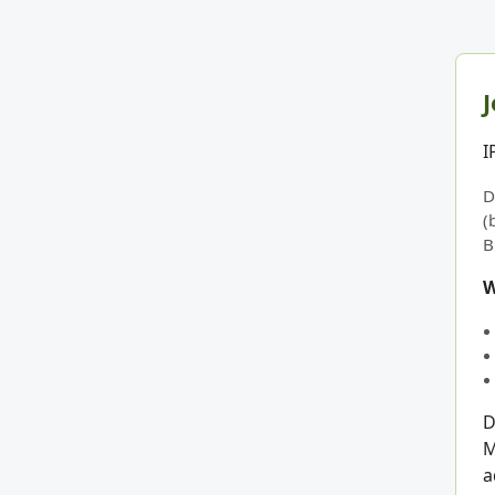
J
I
D
(
B
W
D
M
a