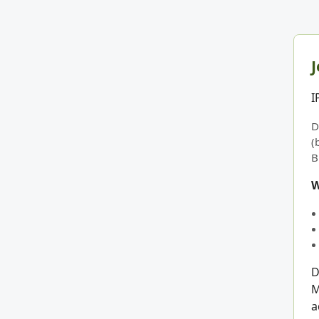
J
I
D
(
B
W
D
M
a