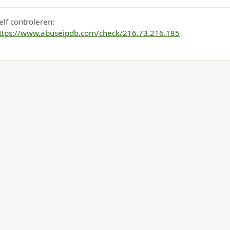
elf controleren:
ttps://www.abuseipdb.com/check/216.73.216.185