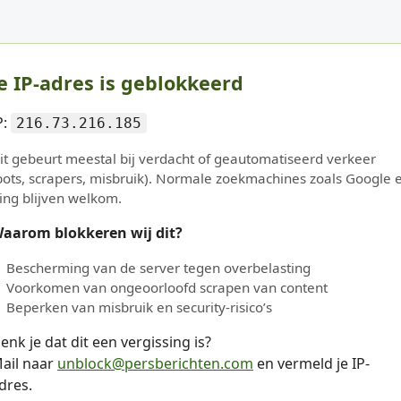
e IP-adres is geblokkeerd
P:
216.73.216.185
it gebeurt meestal bij verdacht of geautomatiseerd verkeer
bots, scrapers, misbruik). Normale zoekmachines zoals Google 
ing blijven welkom.
aarom blokkeren wij dit?
Bescherming van de server tegen overbelasting
Voorkomen van ongeoorloofd scrapen van content
Beperken van misbruik en security-risico’s
enk je dat dit een vergissing is?
ail naar
unblock@persberichten.com
en vermeld je IP-
dres.