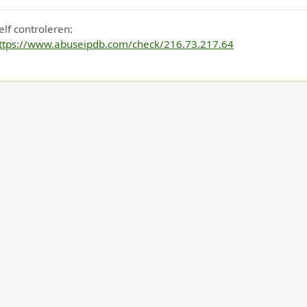
elf controleren:
ttps://www.abuseipdb.com/check/216.73.217.64