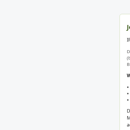
J
I
D
(
B
W
D
M
a