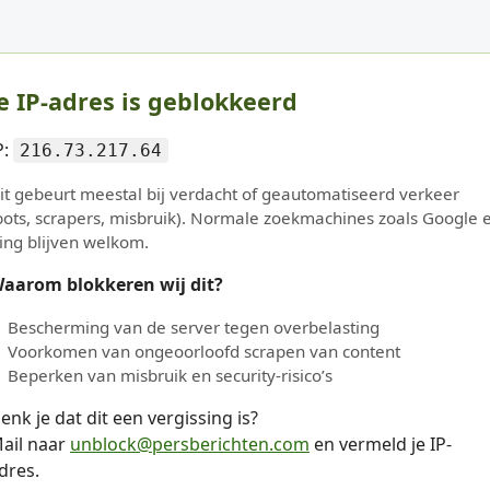
e IP-adres is geblokkeerd
P:
216.73.217.64
it gebeurt meestal bij verdacht of geautomatiseerd verkeer
bots, scrapers, misbruik). Normale zoekmachines zoals Google 
ing blijven welkom.
aarom blokkeren wij dit?
Bescherming van de server tegen overbelasting
Voorkomen van ongeoorloofd scrapen van content
Beperken van misbruik en security-risico’s
enk je dat dit een vergissing is?
ail naar
unblock@persberichten.com
en vermeld je IP-
dres.