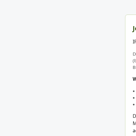
J
I
D
(
B
W
D
M
a