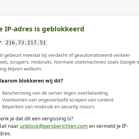
e IP-adres is geblokkeerd
P:
216.73.217.51
it gebeurt meestal bij verdacht of geautomatiseerd verkeer
bots, scrapers, misbruik). Normale zoekmachines zoals Google 
ing blijven welkom.
aarom blokkeren wij dit?
Bescherming van de server tegen overbelasting
Voorkomen van ongeoorloofd scrapen van content
Beperken van misbruik en security-risico’s
enk je dat dit een vergissing is?
ail naar
unblock@persberichten.com
en vermeld je IP-
dres.