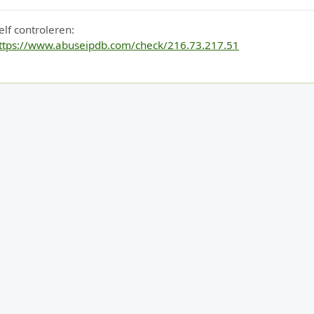
elf controleren:
ttps://www.abuseipdb.com/check/216.73.217.51