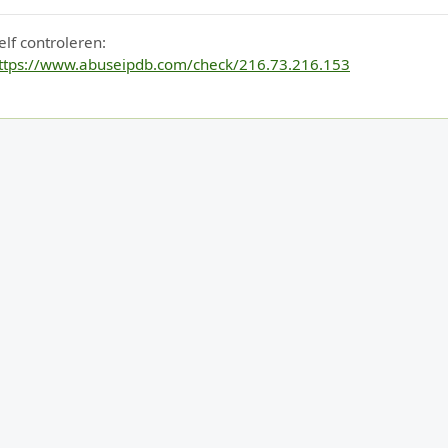
elf controleren:
ttps://www.abuseipdb.com/check/216.73.216.153