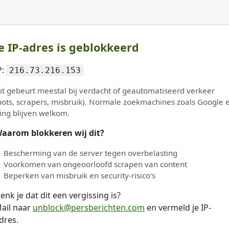
e IP-adres is geblokkeerd
P:
216.73.216.153
it gebeurt meestal bij verdacht of geautomatiseerd verkeer
bots, scrapers, misbruik). Normale zoekmachines zoals Google 
ing blijven welkom.
aarom blokkeren wij dit?
Bescherming van de server tegen overbelasting
Voorkomen van ongeoorloofd scrapen van content
Beperken van misbruik en security-risico’s
enk je dat dit een vergissing is?
ail naar
unblock@persberichten.com
en vermeld je IP-
dres.