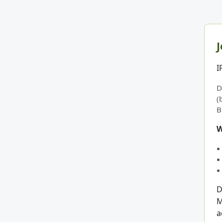
J
I
D
(
B
W
D
M
a