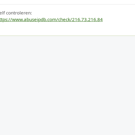
elf controleren:
ttps://www.abuseipdb.com/check/216.73.216.84