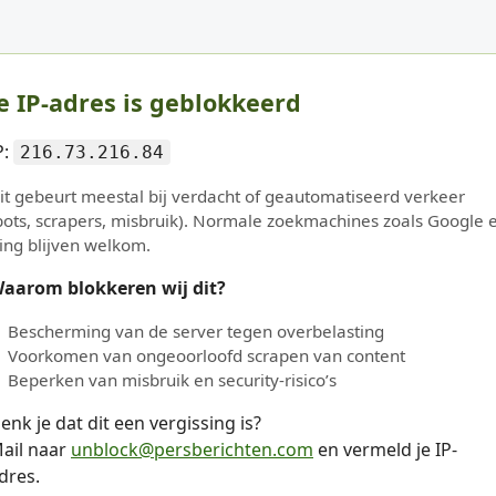
e IP-adres is geblokkeerd
P:
216.73.216.84
it gebeurt meestal bij verdacht of geautomatiseerd verkeer
bots, scrapers, misbruik). Normale zoekmachines zoals Google 
ing blijven welkom.
aarom blokkeren wij dit?
Bescherming van de server tegen overbelasting
Voorkomen van ongeoorloofd scrapen van content
Beperken van misbruik en security-risico’s
enk je dat dit een vergissing is?
ail naar
unblock@persberichten.com
en vermeld je IP-
dres.