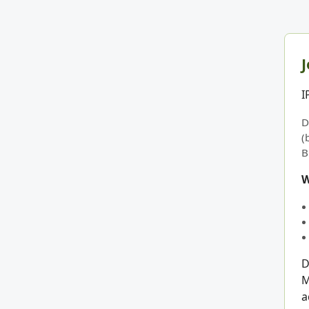
J
I
D
(
B
W
D
M
a