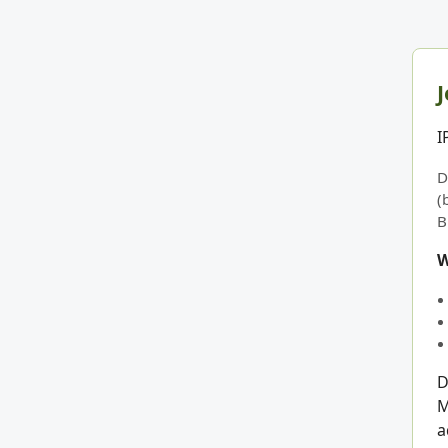
J
I
D
(
B
W
D
M
a