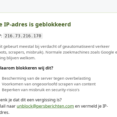
e IP-adres is geblokkeerd
P:
216.73.216.170
it gebeurt meestal bij verdacht of geautomatiseerd verkeer
bots, scrapers, misbruik). Normale zoekmachines zoals Google 
ing blijven welkom.
aarom blokkeren wij dit?
Bescherming van de server tegen overbelasting
Voorkomen van ongeoorloofd scrapen van content
Beperken van misbruik en security-risico’s
enk je dat dit een vergissing is?
ail naar
unblock@persberichten.com
en vermeld je IP-
dres.