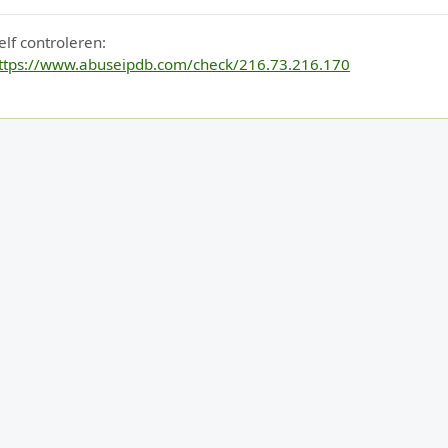
elf controleren:
ttps://www.abuseipdb.com/check/216.73.216.170