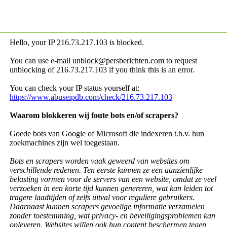
Hello, your IP
216.73.217.103 is blocked.
You can use e-mail unblock@persberichten.com to request
unblocking of
216.73.217.103 if you think this is an error.
You can check your IP status yourself at:
https://www.abuseipdb.com/check/216.73.217.103
Waarom blokkeren wij foute bots en/of scrapers?
Goede bots van Google of Microsoft die indexeren t.b.v. hun
zoekmachines zijn wel toegestaan.
Bots en scrapers worden vaak geweerd van websites om
verschillende redenen. Ten eerste kunnen ze een aanzienlijke
belasting vormen voor de servers van een website, omdat ze veel
verzoeken in een korte tijd kunnen genereren, wat kan leiden tot
tragere laadtijden of zelfs uitval voor reguliere gebruikers.
Daarnaast kunnen scrapers gevoelige informatie verzamelen
zonder toestemming, wat privacy- en beveiligingsproblemen kan
opleveren. Websites willen ook hun content beschermen tegen