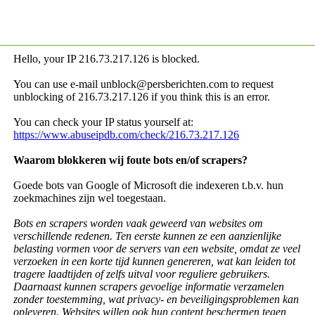
Hello, your IP
216.73.217.126 is blocked.
You can use e-mail unblock@persberichten.com to request
unblocking of
216.73.217.126 if you think this is an error.
You can check your IP status yourself at:
https://www.abuseipdb.com/check/216.73.217.126
Waarom blokkeren wij foute bots en/of scrapers?
Goede bots van Google of Microsoft die indexeren t.b.v. hun
zoekmachines zijn wel toegestaan.
Bots en scrapers worden vaak geweerd van websites om
verschillende redenen. Ten eerste kunnen ze een aanzienlijke
belasting vormen voor de servers van een website, omdat ze veel
verzoeken in een korte tijd kunnen genereren, wat kan leiden tot
tragere laadtijden of zelfs uitval voor reguliere gebruikers.
Daarnaast kunnen scrapers gevoelige informatie verzamelen
zonder toestemming, wat privacy- en beveiligingsproblemen kan
opleveren. Websites willen ook hun content beschermen tegen