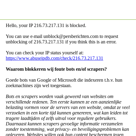
Hello, your IP
216.73.217.131 is blocked.
You can use e-mail unblock@persberichten.com to request
unblocking of
216.73.217.131 if you think this is an error.
You can check your IP status yourself at:
https://www.abuseipdb.com/check/216.73.217.131
Waarom blokkeren wij foute bots en/of scrapers?
Goede bots van Google of Microsoft die indexeren t.b.v. hun
zoekmachines zijn wel toegestaan.
Bots en scrapers worden vaak geweerd van websites om
verschillende redenen. Ten eerste kunnen ze een aanzienlijke
belasting vormen voor de servers van een website, omdat ze veel
verzoeken in een korte tijd kunnen genereren, wat kan leiden tot
tragere laadtijden of zelfs uitval voor reguliere gebruikers.
Daarnaast kunnen scrapers gevoelige informatie verzamelen
zonder toestemming, wat privacy- en beveiligingsproblemen kan
opleveren. Websites willen ook hun content beschermen tegen