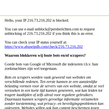
Hello, your IP
216.73.216.202 is blocked.
You can use e-mail unblock@persberichten.com to request
unblocking of
216.73.216.202 if you think this is an error.
You can check your IP status yourself at:
https://www.abuseipdb.com/check/216.73.216.202
Waarom blokkeren wij foute bots en/of scrapers?
Goede bots van Google of Microsoft die indexeren t.b.v. hun
zoekmachines zijn wel toegestaan.
Bots en scrapers worden vaak geweerd van websites om
verschillende redenen. Ten eerste kunnen ze een aanzienlijke
belasting vormen voor de servers van een website, omdat ze veel
verzoeken in een korte tijd kunnen genereren, wat kan leiden tot
tragere laadtijden of zelfs uitval voor reguliere gebruikers.
Daarnaast kunnen scrapers gevoelige informatie verzamelen
zonder toestemming, wat privacy- en beveiligingsproblemen kan
opleveren. Websites willen ook hun content beschermen tegen