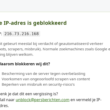
e IP-adres is geblokkeerd
P:
216.73.216.168
it gebeurt meestal bij verdacht of geautomatiseerd verkeer
bots, scrapers, misbruik). Normale zoekmachines zoals Google 
ing blijven welkom.
aarom blokkeren wij dit?
Bescherming van de server tegen overbelasting
Voorkomen van ongeoorloofd scrapen van content
Beperken van misbruik en security-risico’s
enk je dat dit een vergissing is?
ail naar
unblock@persberichten.com
en vermeld je IP-
dres.