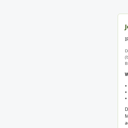
J
I
D
(
B
W
D
M
a