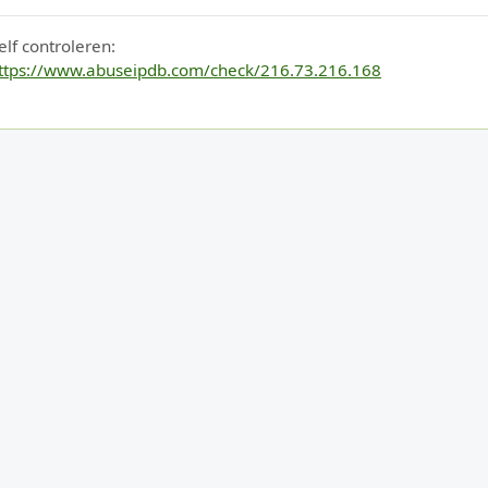
elf controleren:
ttps://www.abuseipdb.com/check/216.73.216.168