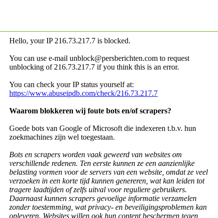
Hello, your IP
216.73.217.7 is blocked.
You can use e-mail unblock@persberichten.com to request
unblocking of
216.73.217.7 if you think this is an error.
You can check your IP status yourself at:
https://www.abuseipdb.com/check/216.73.217.7
Waarom blokkeren wij foute bots en/of scrapers?
Goede bots van Google of Microsoft die indexeren t.b.v. hun
zoekmachines zijn wel toegestaan.
Bots en scrapers worden vaak geweerd van websites om
verschillende redenen. Ten eerste kunnen ze een aanzienlijke
belasting vormen voor de servers van een website, omdat ze veel
verzoeken in een korte tijd kunnen genereren, wat kan leiden tot
tragere laadtijden of zelfs uitval voor reguliere gebruikers.
Daarnaast kunnen scrapers gevoelige informatie verzamelen
zonder toestemming, wat privacy- en beveiligingsproblemen kan
opleveren. Websites willen ook hun content beschermen tegen