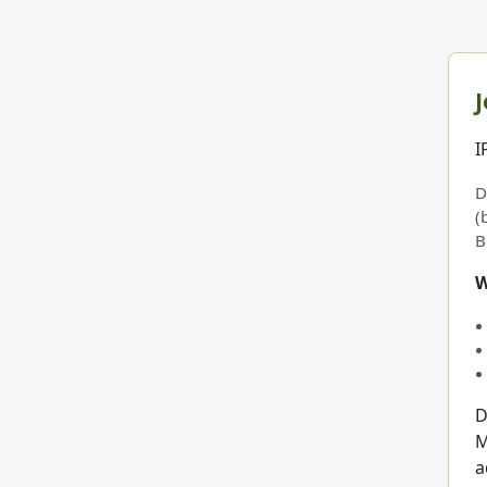
J
I
D
(
B
W
D
M
a