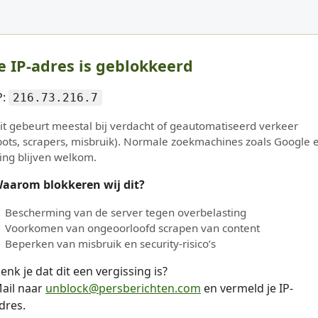
e IP-adres is geblokkeerd
P:
216.73.216.7
it gebeurt meestal bij verdacht of geautomatiseerd verkeer
bots, scrapers, misbruik). Normale zoekmachines zoals Google 
ing blijven welkom.
aarom blokkeren wij dit?
Bescherming van de server tegen overbelasting
Voorkomen van ongeoorloofd scrapen van content
Beperken van misbruik en security-risico’s
enk je dat dit een vergissing is?
ail naar
unblock@persberichten.com
en vermeld je IP-
dres.