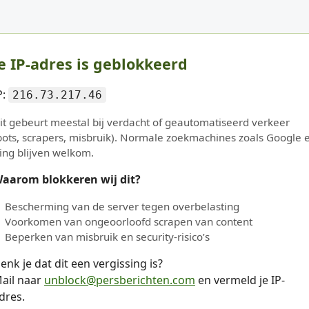
e IP-adres is geblokkeerd
P:
216.73.217.46
it gebeurt meestal bij verdacht of geautomatiseerd verkeer
bots, scrapers, misbruik). Normale zoekmachines zoals Google 
ing blijven welkom.
aarom blokkeren wij dit?
Bescherming van de server tegen overbelasting
Voorkomen van ongeoorloofd scrapen van content
Beperken van misbruik en security-risico’s
enk je dat dit een vergissing is?
ail naar
unblock@persberichten.com
en vermeld je IP-
dres.