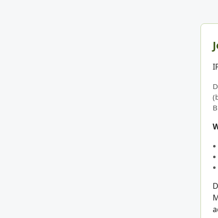
J
I
D
(
B
W
D
M
a