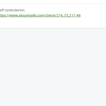
elf controleren:
ttps://www.abuseipdb.com/check/216.73.217.46