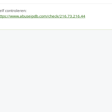
elf controleren:
ttps://www.abuseipdb.com/check/216.73.216.44