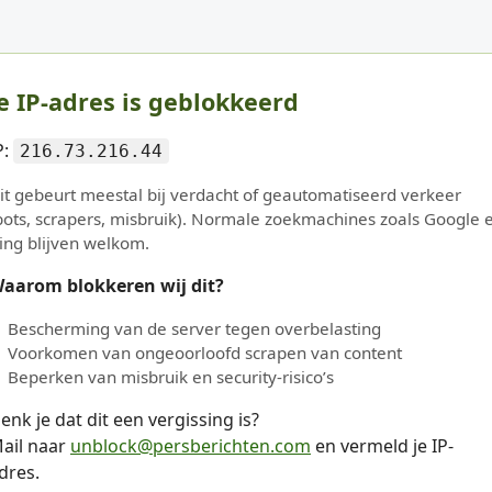
e IP-adres is geblokkeerd
P:
216.73.216.44
it gebeurt meestal bij verdacht of geautomatiseerd verkeer
bots, scrapers, misbruik). Normale zoekmachines zoals Google 
ing blijven welkom.
aarom blokkeren wij dit?
Bescherming van de server tegen overbelasting
Voorkomen van ongeoorloofd scrapen van content
Beperken van misbruik en security-risico’s
enk je dat dit een vergissing is?
ail naar
unblock@persberichten.com
en vermeld je IP-
dres.