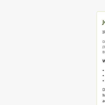
J
I
D
(
B
W
D
M
a