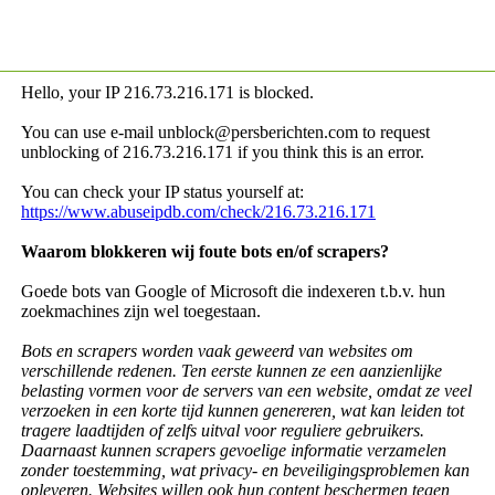
Hello, your IP
216.73.216.171 is blocked.
You can use e-mail unblock@persberichten.com to request
unblocking of
216.73.216.171 if you think this is an error.
You can check your IP status yourself at:
https://www.abuseipdb.com/check/216.73.216.171
Waarom blokkeren wij foute bots en/of scrapers?
Goede bots van Google of Microsoft die indexeren t.b.v. hun
zoekmachines zijn wel toegestaan.
Bots en scrapers worden vaak geweerd van websites om
verschillende redenen. Ten eerste kunnen ze een aanzienlijke
belasting vormen voor de servers van een website, omdat ze veel
verzoeken in een korte tijd kunnen genereren, wat kan leiden tot
tragere laadtijden of zelfs uitval voor reguliere gebruikers.
Daarnaast kunnen scrapers gevoelige informatie verzamelen
zonder toestemming, wat privacy- en beveiligingsproblemen kan
opleveren. Websites willen ook hun content beschermen tegen