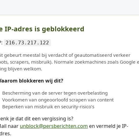
e IP-adres is geblokkeerd
P:
216.73.217.122
it gebeurt meestal bij verdacht of geautomatiseerd verkeer
bots, scrapers, misbruik). Normale zoekmachines zoals Google 
ing blijven welkom.
aarom blokkeren wij dit?
Bescherming van de server tegen overbelasting
Voorkomen van ongeoorloofd scrapen van content
Beperken van misbruik en security-risico’s
enk je dat dit een vergissing is?
ail naar
unblock@persberichten.com
en vermeld je IP-
dres.