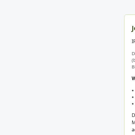
J
I
D
(
B
W
D
M
a