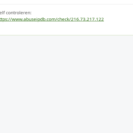
elf controleren:
ttps://www.abuseipdb.com/check/216.73.217.122