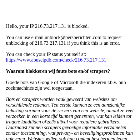
Hello, your IP
216.73.217.131 is blocked.
You can use e-mail unblock@persberichten.com to request
unblocking of
216.73.217.131 if you think this is an error.
You can check your IP status yourself at:
https://www.abuseipdb.com/check/216.73.217.131
Waarom blokkeren wij foute bots en/of scrapers?
Goede bots van Google of Microsoft die indexeren t.b.v. hun
zoekmachines zijn wel toegestaan.
Bots en scrapers worden vaak geweerd van websites om
verschillende redenen. Ten eerste kunnen ze een aanzienlijke
belasting vormen voor de servers van een website, omdat ze veel
verzoeken in een korte tijd kunnen genereren, wat kan leiden tot
tragere laadtijden of zelfs uitval voor reguliere gebruikers.
Daarnaast kunnen scrapers gevoelige informatie verzamelen
zonder toestemming, wat privacy- en beveiligingsproblemen kan
opleveren. Websites willen ook hun content beschermen tegen