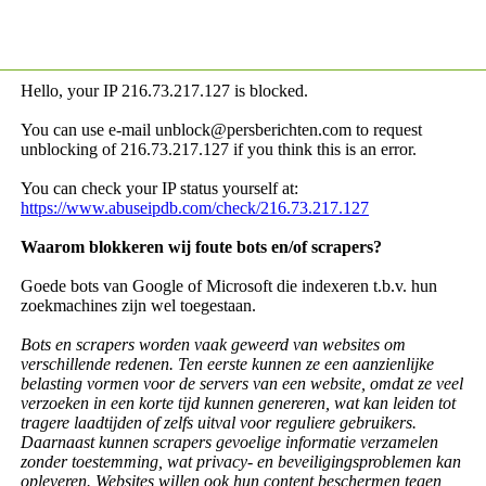
Hello, your IP
216.73.217.127 is blocked.
You can use e-mail unblock@persberichten.com to request
unblocking of
216.73.217.127 if you think this is an error.
You can check your IP status yourself at:
https://www.abuseipdb.com/check/216.73.217.127
Waarom blokkeren wij foute bots en/of scrapers?
Goede bots van Google of Microsoft die indexeren t.b.v. hun
zoekmachines zijn wel toegestaan.
Bots en scrapers worden vaak geweerd van websites om
verschillende redenen. Ten eerste kunnen ze een aanzienlijke
belasting vormen voor de servers van een website, omdat ze veel
verzoeken in een korte tijd kunnen genereren, wat kan leiden tot
tragere laadtijden of zelfs uitval voor reguliere gebruikers.
Daarnaast kunnen scrapers gevoelige informatie verzamelen
zonder toestemming, wat privacy- en beveiligingsproblemen kan
opleveren. Websites willen ook hun content beschermen tegen