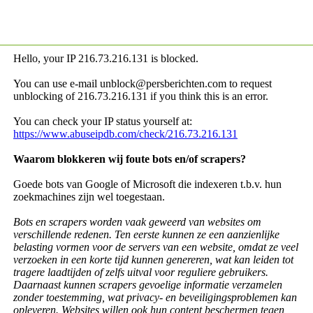
Hello, your IP
216.73.216.131 is blocked.
You can use e-mail unblock@persberichten.com to request
unblocking of
216.73.216.131 if you think this is an error.
You can check your IP status yourself at:
https://www.abuseipdb.com/check/216.73.216.131
Waarom blokkeren wij foute bots en/of scrapers?
Goede bots van Google of Microsoft die indexeren t.b.v. hun
zoekmachines zijn wel toegestaan.
Bots en scrapers worden vaak geweerd van websites om
verschillende redenen. Ten eerste kunnen ze een aanzienlijke
belasting vormen voor de servers van een website, omdat ze veel
verzoeken in een korte tijd kunnen genereren, wat kan leiden tot
tragere laadtijden of zelfs uitval voor reguliere gebruikers.
Daarnaast kunnen scrapers gevoelige informatie verzamelen
zonder toestemming, wat privacy- en beveiligingsproblemen kan
opleveren. Websites willen ook hun content beschermen tegen