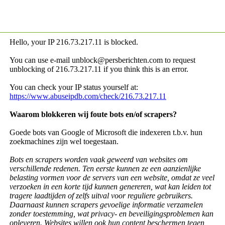
Hello, your IP
216.73.217.11 is blocked.
You can use e-mail unblock@persberichten.com to request
unblocking of
216.73.217.11 if you think this is an error.
You can check your IP status yourself at:
https://www.abuseipdb.com/check/216.73.217.11
Waarom blokkeren wij foute bots en/of scrapers?
Goede bots van Google of Microsoft die indexeren t.b.v. hun
zoekmachines zijn wel toegestaan.
Bots en scrapers worden vaak geweerd van websites om
verschillende redenen. Ten eerste kunnen ze een aanzienlijke
belasting vormen voor de servers van een website, omdat ze veel
verzoeken in een korte tijd kunnen genereren, wat kan leiden tot
tragere laadtijden of zelfs uitval voor reguliere gebruikers.
Daarnaast kunnen scrapers gevoelige informatie verzamelen
zonder toestemming, wat privacy- en beveiligingsproblemen kan
opleveren. Websites willen ook hun content beschermen tegen