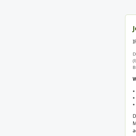
J
I
D
(
B
W
D
M
a