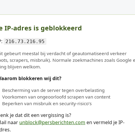
e IP-adres is geblokkeerd
P:
216.73.216.95
it gebeurt meestal bij verdacht of geautomatiseerd verkeer
bots, scrapers, misbruik). Normale zoekmachines zoals Google 
ing blijven welkom.
aarom blokkeren wij dit?
Bescherming van de server tegen overbelasting
Voorkomen van ongeoorloofd scrapen van content
Beperken van misbruik en security-risico’s
enk je dat dit een vergissing is?
ail naar
unblock@persberichten.com
en vermeld je IP-
dres.