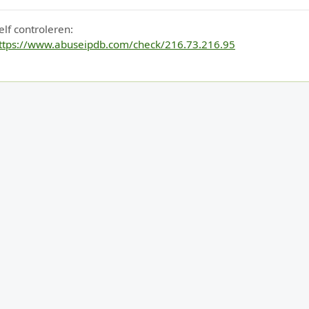
elf controleren:
ttps://www.abuseipdb.com/check/216.73.216.95