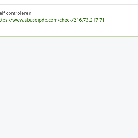
elf controleren:
ttps://www.abuseipdb.com/check/216.73.217.71