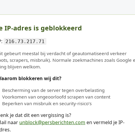
e IP-adres is geblokkeerd
P:
216.73.217.71
it gebeurt meestal bij verdacht of geautomatiseerd verkeer
bots, scrapers, misbruik). Normale zoekmachines zoals Google 
ing blijven welkom.
aarom blokkeren wij dit?
Bescherming van de server tegen overbelasting
Voorkomen van ongeoorloofd scrapen van content
Beperken van misbruik en security-risico’s
enk je dat dit een vergissing is?
ail naar
unblock@persberichten.com
en vermeld je IP-
dres.