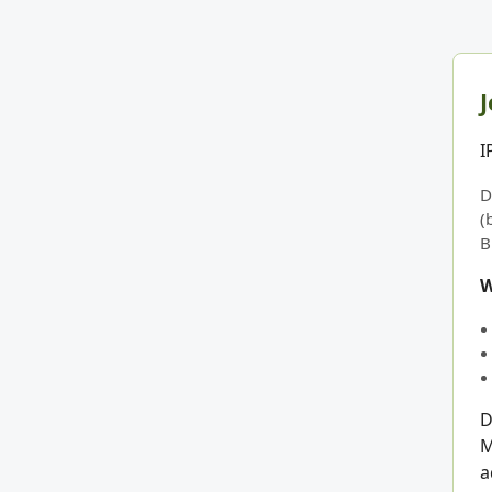
J
I
D
(
B
W
D
M
a