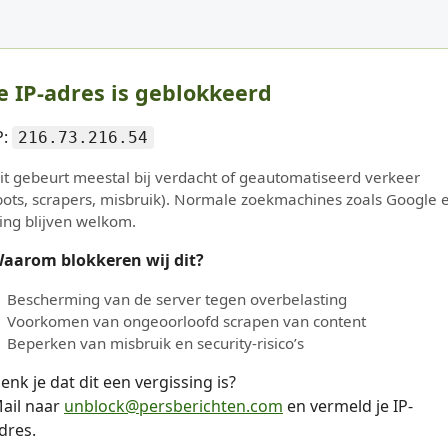
e IP-adres is geblokkeerd
P:
216.73.216.54
it gebeurt meestal bij verdacht of geautomatiseerd verkeer
bots, scrapers, misbruik). Normale zoekmachines zoals Google 
ing blijven welkom.
aarom blokkeren wij dit?
Bescherming van de server tegen overbelasting
Voorkomen van ongeoorloofd scrapen van content
Beperken van misbruik en security-risico’s
enk je dat dit een vergissing is?
ail naar
unblock@persberichten.com
en vermeld je IP-
dres.