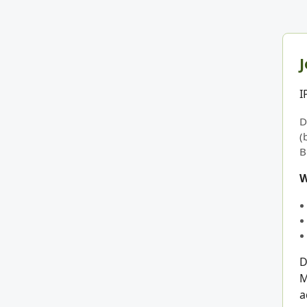
J
I
D
(
B
W
D
M
a