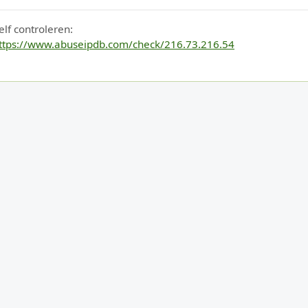
elf controleren:
ttps://www.abuseipdb.com/check/216.73.216.54