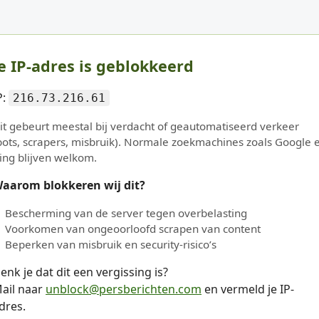
e IP-adres is geblokkeerd
P:
216.73.216.61
it gebeurt meestal bij verdacht of geautomatiseerd verkeer
bots, scrapers, misbruik). Normale zoekmachines zoals Google 
ing blijven welkom.
aarom blokkeren wij dit?
Bescherming van de server tegen overbelasting
Voorkomen van ongeoorloofd scrapen van content
Beperken van misbruik en security-risico’s
enk je dat dit een vergissing is?
ail naar
unblock@persberichten.com
en vermeld je IP-
dres.