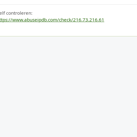
elf controleren:
ttps://www.abuseipdb.com/check/216.73.216.61