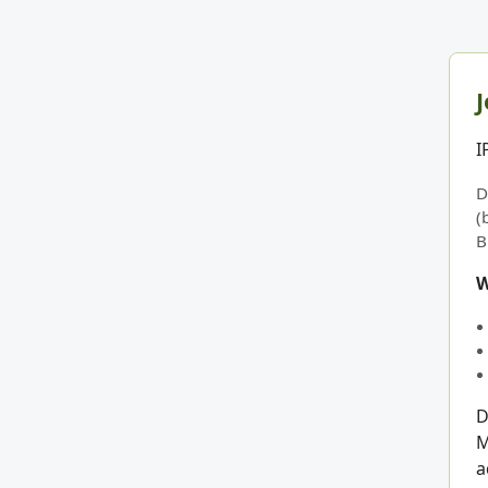
J
I
D
(
B
W
D
M
a