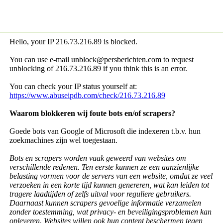
Hello, your IP
216.73.216.89 is blocked.
You can use e-mail unblock@persberichten.com to request
unblocking of
216.73.216.89 if you think this is an error.
You can check your IP status yourself at:
https://www.abuseipdb.com/check/216.73.216.89
Waarom blokkeren wij foute bots en/of scrapers?
Goede bots van Google of Microsoft die indexeren t.b.v. hun
zoekmachines zijn wel toegestaan.
Bots en scrapers worden vaak geweerd van websites om
verschillende redenen. Ten eerste kunnen ze een aanzienlijke
belasting vormen voor de servers van een website, omdat ze veel
verzoeken in een korte tijd kunnen genereren, wat kan leiden tot
tragere laadtijden of zelfs uitval voor reguliere gebruikers.
Daarnaast kunnen scrapers gevoelige informatie verzamelen
zonder toestemming, wat privacy- en beveiligingsproblemen kan
opleveren. Websites willen ook hun content beschermen tegen